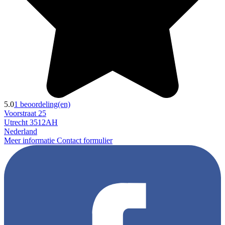
5.0
1 beoordeling(en)
Voorstraat 25
Utrecht 3512AH
Nederland
Meer informatie
Contact formulier